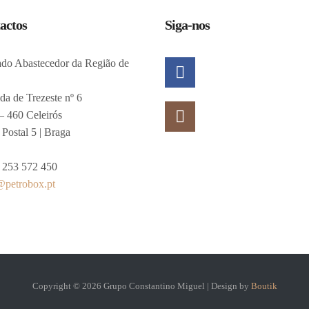
actos
Siga-nos
do Abastecedor da Região de
da de Trezeste nº 6
– 460 Celeirós
Postal 5 | Braga
 253 572 450
@petrobox.pt
Copyright ©
2026
Grupo Constantino Miguel | Design by
Boutik