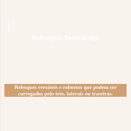
Reboques Semi-mega
Reboques versáteis e robustos que podem ser
carregados pelo teto, laterais ou traseiras.