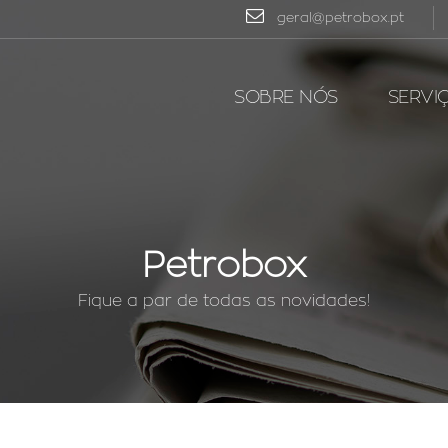
geral@petrobox.pt
SOBRE NÓS
SERVI
Petrobox
Fique a par de todas as novidades!